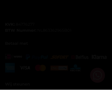
KVK:
84776277
BTW Nummer:
NL863362965B01
Betaal met
Wij steunen