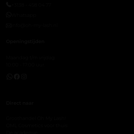
prachtig zacht en geen kunstof nep look op je ogen.
+3138 - 458 04 77
Maar wel mooi volume.
Whatsapp
info@oh-my-lash.nl
Openingstijden
Maandag t/m vrijdag
10:00 - 17:00 uur.
Direct naar
Groothandel Oh My Lash!
OML Cosmetics voor thuis
De academie