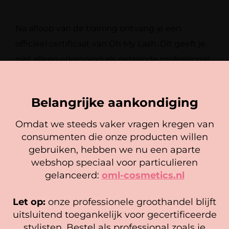
Na afloop van de training ontvang je een
officieel certificaat van Oh My Lash. Dit
geeft je
niet alleen erkenning als getrainde professional,
maar kan ook bijdragen aan
je
geloofwaardigheid en betrouwbaarheid bij
Belangrijke aankondiging
klanten.
Omdat we steeds vaker vragen kregen van
consumenten die onze producten willen
Cookie mededeling
gebruiken, hebben we nu een aparte
We gebruiken cookies om ervoor te zorgen dat onze
webshop speciaal voor particulieren
website zo soepel mogelijk draait. Als je doorgaat met het
gelanceerd:
oml-cosmetics.nl
gebruiken van de website, gaan we er vanuit dat je
hiermee instemt.
Let op:
onze professionele groothandel blijft
Beheer diensten
uitsluitend toegankelijk voor gecertificeerde
stylisten. Bestel als professional zoals je