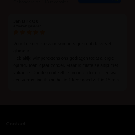
Gebaseerd op 113 recensies
Jan Dirk Os
4 weken geleden
Voor 1e keer Press on wimpers gekocht de velvet
glamour.
Heb altijd wimperextensions gedragen todat allergie
optrad. Toen 2 jaar zonder. Maar ik miste ze altijd met
vakantie. Durfde nooit zelf te proberen tot nu....en wat
een verrassing ik kon het in 1 keer goed zelf in 15 min.
En ik ben verkocht haha... Ik ben benieuwd hoe lang ze
blijven zitten tot nu al 5 dg perfect. Ik heb er wel een
seal overgedaan want ik sport veel.
Ik hoop dat er ook een volle wimpers bestaat zonder
eyeliner effect met clear band.
Bij twijfel gewoon doen het is echt makkelijk met
Contact
vergroot spiegel (bijna 60 dus vandaar )En ze zijn