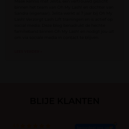
Maak kennis met Jelita, een vertrouwd gezicht
binnen het team van Oh My Lash! en dochter van
Sandra (eigenaar). Jelita werkt al 7 jaar bij Oh My
Lash! Verzorgt Lash Lift trainingen en is actief op
social media. Deze blog benadrukt de hechte
familieband binnen Oh My Lash! en nodigt jou uit
om via sociale media in contact te blijven.
LEES VERDER »
BLIJE KLANTEN
4.9
beoordeel ons op