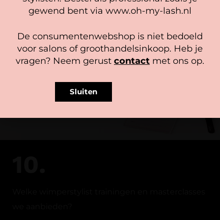
Accepteer
gewend bent via www.oh-my-lash.nl
Bekijk voorkeuren
De consumentenwebshop is niet bedoeld
Cookiebeleid
Privacy policy
voor salons of groothandelsinkoop. Heb je
vragen? Neem gerust
contact
met ons op.
Sluiten
10.
Welke wimperstylist trainingen en masterclasses
we aanbieden?