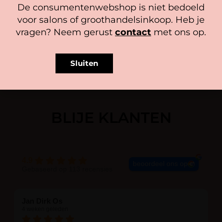
14,95
14,95
De consumentenwebshop is niet bedoeld
3g
Cookiebeleid
Privacy policy
Lees verder
In winkelwagen
voor salons of groothandelsinkoop. Heb je
Geopend 12 maand houdbaar
vragen? Neem gerust
contact
met ons op.
Per 3 stuks in Medium Brown
Sluiten
BLIJE KLANTEN
4.9
beoordeel ons op
Gebaseerd op 113 recensies
Jan Dirk Os
4 weken geleden