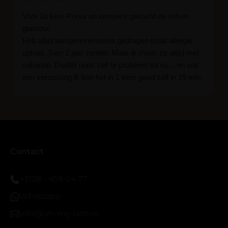
Voor 1e keer Press on wimpers gekocht de velvet
glamour.
Heb altijd wimperextensions gedragen todat allergie
optrad. Toen 2 jaar zonder. Maar ik miste ze altijd met
vakantie. Durfde nooit zelf te proberen tot nu....en wat
een verrassing ik kon het in 1 keer goed zelf in 15 min.
En ik ben verkocht haha... Ik ben benieuwd hoe lang ze
blijven zitten tot nu al 5 dg perfect. Ik heb er wel een
seal overgedaan want ik sport veel.
Ik hoop dat er ook een volle wimpers bestaat zonder
eyeliner effect met clear band.
Bij twijfel gewoon doen het is echt makkelijk met
Contact
vergroot spiegel (bijna 60 dus vandaar )En ze zijn
prachtig zacht en geen kunstof nep look op je ogen.
+3138 - 458 04 77
Maar wel mooi volume.
Whatsapp
info@oh-my-lash.nl