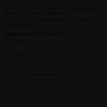
Deze poeder bevat 2 kleuren om het perfecte ombre resultaat te
bereiken. De kleuren zijn gemakkelijk op te bouwen in intensiteit, dit
zorgt voor een mooie natuurlijke uitstraling.
Met deze poeder vul je gemakkelijk gaatjes op of ongelijkheden in
jouw wenkbrauwen.
Zakelijk bestellen? Registreer hier
SKU: 396665
Omschrijving
Beoordelingen (0)
Creëer de perfecte natural ombre brow met
onze duo brow powder!
Verzend- en retourvoorwaarden
Er zijn nog geen beoordelingen.
Deze poeder bevat 2 kleuren om het perfecte
Wees de eerste om “ZOËS Duo Brow Powder
Samen met PostNL zorgen wij ervoor dat je
ombre resultaat te bereiken. De kleuren zijn
– medium brown (3 stuks)” te beoordelen
pakket wordt geleverd op het door jou
gemakkelijk op te bouwen in intensiteit, dit
Je e-mailadres wordt niet gepubliceerd.
gekozen afleveradres. Voor geplaatste
zorgt voor een mooie natuurlijke uitstraling.
Vereiste velden zijn gemarkeerd met
*
bestellingen geldt bij ons: op werkdagen vóór