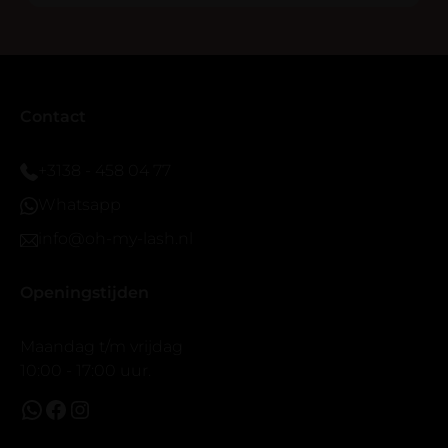
blijven zitten tot nu al 5 dg perfect. Ik heb er wel een
seal overgedaan want ik sport veel.
Ik hoop dat er ook een volle wimpers bestaat zonder
eyeliner effect met clear band.
Bij twijfel gewoon doen het is echt makkelijk met
Contact
vergroot spiegel (bijna 60 dus vandaar )En ze zijn
prachtig zacht en geen kunstof nep look op je ogen.
+3138 - 458 04 77
Maar wel mooi volume.
Whatsapp
info@oh-my-lash.nl
Openingstijden
Maandag t/m vrijdag
10:00 - 17:00 uur.