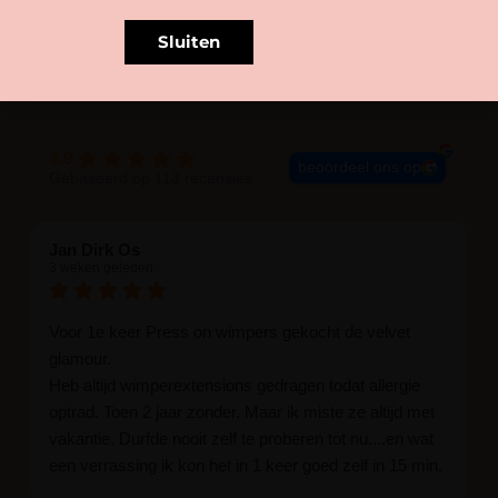
Sluiten
BLIJE KLANTEN
4.9
beoordeel ons op
Gebaseerd op 113 recensies
Jan Dirk Os
3 weken geleden
Voor 1e keer Press on wimpers gekocht de velvet
glamour.
Heb altijd wimperextensions gedragen todat allergie
optrad. Toen 2 jaar zonder. Maar ik miste ze altijd met
vakantie. Durfde nooit zelf te proberen tot nu....en wat
een verrassing ik kon het in 1 keer goed zelf in 15 min.
En ik ben verkocht haha... Ik ben benieuwd hoe lang ze