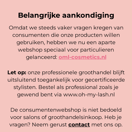
E-mail
*
Belangrijke aankondiging
Omdat we steeds vaker vragen kregen van
consumenten die onze producten willen
Cookie mededeling
gebruiken, hebben we nu een aparte
We gebruiken cookies om ervoor te zorgen dat onze
webshop speciaal voor particulieren
website zo soepel mogelijk draait. Als je doorgaat met het
gelanceerd:
oml-cosmetics.nl
gebruiken van de website, gaan we er vanuit dat je
hiermee instemt.
Mascara Borsteltjes Silicone (25
Oefenwimpers voor
Let op:
onze professionele groothandel blijft
stuks)
Mannequin Hoofd
Beheer diensten
3,95
7,95
uitsluitend toegankelijk voor gecertificeerde
stylisten. Bestel als professional zoals je
In winkelwagen
In winkelwagen
Accepteer
gewend bent via www.oh-my-lash.nl
Bekijk voorkeuren
De consumentenwebshop is niet bedoeld
Cookiebeleid
Privacy policy
voor salons of groothandelsinkoop. Heb je
vragen? Neem gerust
contact
met ons op.