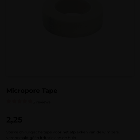
Micropore Tape
2 reviews
Gewaardeerd
2
5.00
op 5
2,25
gebaseerd
op
klantbeoordelingen
Sterke chirurgische tape voor het afplakken van de wimpers,
veroorzaakt géén irritatie aan de huid.