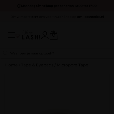
Maandag t/m vrijdag geopend van 10:00 tot 17:00
DIY wimperextentions voor thuis? Shop op
oml-cosmetics.nl
Home
/
Tape & Eyepads
/
Micropore Tape