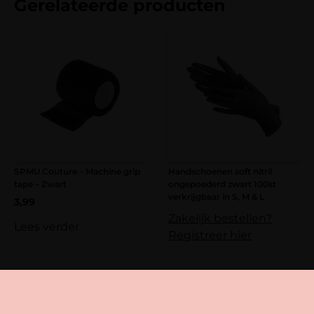
Gerelateerde producten
bestellingen vanaf € 100,-.
Je beoordeling
*
Verzending binnen Nederland is altijd gratis
bij bestellingen vanaf €50,-.
Bij een bestelbedrag onder de € 100,- worden
verzendkosten van € 8,95 in rekening
Naam
*
gebracht.
E-mail
*
SPMU Couture – Machine grip
Handschoenen soft nitril
tape – Zwart
ongepoederd zwart 100st
verkrijgbaar in S, M & L
3,99
Zakelijk bestellen?
Lees verder
Registreer hier