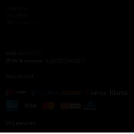
Over ons
Vacatures
Distributeurs
KVK:
84776277
BTW Nummer:
NL863362965B01
Betaal met
Wij steunen