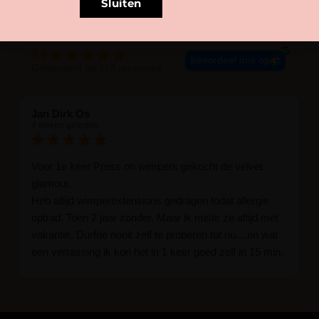
Sluiten
4.9
beoordeel ons op
Gebaseerd op 113 recensies
Jan Dirk Os
4 weken geleden
Voor 1e keer Press on wimpers gekocht de velvet
glamour.
Heb altijd wimperextensions gedragen todat allergie
optrad. Toen 2 jaar zonder. Maar ik miste ze altijd met
vakantie. Durfde nooit zelf te proberen tot nu....en wat
een verrassing ik kon het in 1 keer goed zelf in 15 min.
En ik ben verkocht haha... Ik ben benieuwd hoe lang ze
blijven zitten tot nu al 5 dg perfect. Ik heb er wel een
seal overgedaan want ik sport veel.